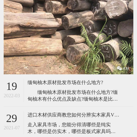
缅甸柚木原材批发市场在什么地方?
19
缅甸柚木原材批发市场在什么地方?缅
2022-03
甸柚木有什么优点及缺点?缅甸柚木是比较
珍贵的木材，被誉为“万木之王”，使用也是
比较广泛的，可是很多人对于缅甸柚木不
进口木材供应商教您如何分辨实木家具VS板木家具
29
是很了解，那么缅甸柚木优缺点有哪些
走入家具市场，您能分得清哪些是纯实
呢？下面我详细介绍缅甸柚木有什么优点
2021-07
木，哪些是仿实木，哪些是板式家具吗？
及缺点?缅甸柚木原材批发市场在什么地