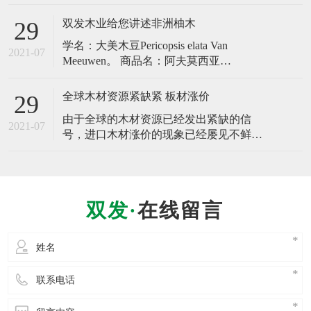
它们又各有怎样的优缺点呢？区别在哪？
方？​ 一、缅甸柚木是什么木材？
何为缅甸进口木材实木家具呢？实木家具
双发木业给您讲述非洲柚木
29
是指由天然木材制成的家具，这样的家具
学名：大美木豆Pericopsis elata Van
表面一般都能看到木材美丽的花纹。家具
2021-07
Meeuwen。 商品名：阿夫莫西亚
制造者对于实木家具一般注意涂饰清漆或
Afrormosia；Assameal（法国、象牙海
亚光漆等来表现木材的天然色泽。
岸）；Ejen（喀麦隆）；Kokrodua、
全球木材资源紧缺紧 板材涨价
29
Awawai（加纳）；Obang（加蓬）；Ole、
由于全球的木材资源已经发出紧缺的信
Bahala、Mohole（扎伊尔、荷兰）；Ayi
2021-07
号，进口木材涨价的现象已经屡见不鲜，
作为我国进口主要来源的俄罗斯，东南
亚，非洲以及北美地区的板材价格浮动较
大，直接影响着我国的板材价格，相比几
年前有了成倍的提高。专家提示，从今年
在线留言
的板材供求情况看，明年板材或因世界木
材供不应求而涨价。 报道显示，马达