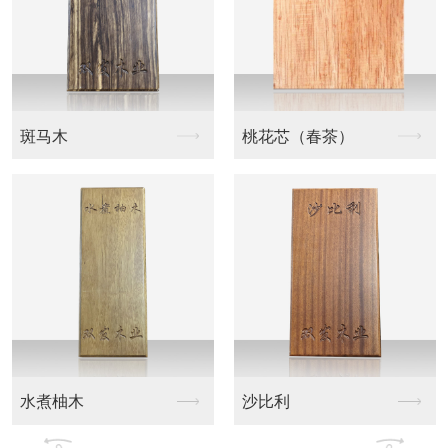
斑马木
桃花芯（春茶）
水煮柚木
沙比利