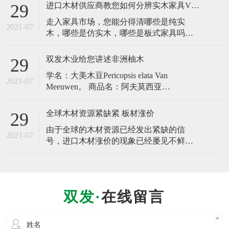
比较广泛的，可是很多人对于缅甸柚木不
进口木材供应商教您如何分辨实木家具VS板木家具
29
是很了解，那么缅甸柚木优缺点有哪些
走入家具市场，您能分得清哪些是纯实
呢？下面我详细介绍缅甸柚木有什么优点
2021-07
木，哪些是仿实木，哪些是板式家具吗？
及缺点?缅甸柚木原材批发市场在什么地
它们又各有怎样的优缺点呢？区别在哪？
方？​ 一、缅甸柚木是什么木材？
何为缅甸进口木材实木家具呢？实木家具
双发木业给您讲述非洲柚木
29
是指由天然木材制成的家具，这样的家具
学名：大美木豆Pericopsis elata Van
表面一般都能看到木材美丽的花纹。家具
2021-07
Meeuwen。 商品名：阿夫莫西亚
制造者对于实木家具一般注意涂饰清漆或
Afrormosia；Assameal（法国、象牙海
亚光漆等来表现木材的天然色泽。
岸）；Ejen（喀麦隆）；Kokrodua、
全球木材资源紧缺紧 板材涨价
29
Awawai（加纳）；Obang（加蓬）；Ole、
由于全球的木材资源已经发出紧缺的信
Bahala、Mohole（扎伊尔、荷兰）；Ayi
2021-07
号，进口木材涨价的现象已经屡见不鲜，
作为我国进口主要来源的俄罗斯，东南
亚，非洲以及北美地区的板材价格浮动较
大，直接影响着我国的板材价格，相比几
年前有了成倍的提高。专家提示，从今年
在线留言
的板材供求情况看，明年板材或因世界木
材供不应求而涨价。 报道显示，马达