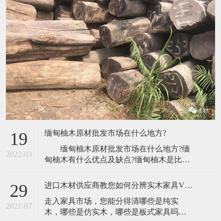
缅甸柚木原材批发市场在什么地方?
19
缅甸柚木原材批发市场在什么地方?缅
2022-03
甸柚木有什么优点及缺点?缅甸柚木是比较
珍贵的木材，被誉为“万木之王”，使用也是
比较广泛的，可是很多人对于缅甸柚木不
进口木材供应商教您如何分辨实木家具VS板木家具
29
是很了解，那么缅甸柚木优缺点有哪些
走入家具市场，您能分得清哪些是纯实
呢？下面我详细介绍缅甸柚木有什么优点
2021-07
木，哪些是仿实木，哪些是板式家具吗？
及缺点?缅甸柚木原材批发市场在什么地