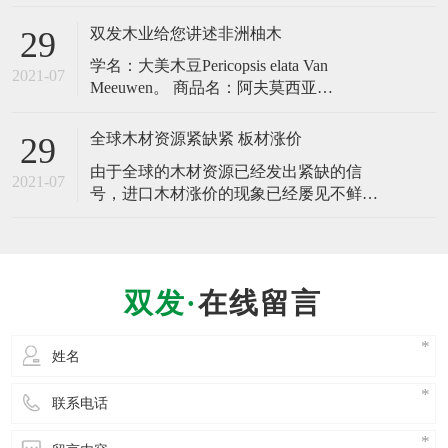
它们又各有怎样的优缺点呢？区别在哪？
方？​ 一、缅甸柚木是什么木材？
何为缅甸进口木材实木家具呢？实木家具
双发木业给您讲述非洲柚木
29
是指由天然木材制成的家具，这样的家具
学名：大美木豆Pericopsis elata Van
表面一般都能看到木材美丽的花纹。家具
2021-07
Meeuwen。 商品名：阿夫莫西亚
制造者对于实木家具一般注意涂饰清漆或
Afrormosia；Assameal（法国、象牙海
亚光漆等来表现木材的天然色泽。
岸）；Ejen（喀麦隆）；Kokrodua、
全球木材资源紧缺紧 板材涨价
29
Awawai（加纳）；Obang（加蓬）；Ole、
由于全球的木材资源已经发出紧缺的信
Bahala、Mohole（扎伊尔、荷兰）；Ayi
2021-07
号，进口木材涨价的现象已经屡见不鲜，
作为我国进口主要来源的俄罗斯，东南
亚，非洲以及北美地区的板材价格浮动较
大，直接影响着我国的板材价格，相比几
年前有了成倍的提高。专家提示，从今年
在线留言
的板材供求情况看，明年板材或因世界木
材供不应求而涨价。 报道显示，马达