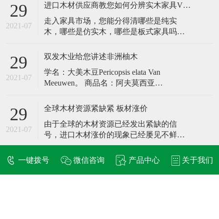
比较广泛的，可是很多人对于缅甸柚木不
进口木材供应商教您如何分辨实木家具VS板木家具
29
是很了解，那么缅甸柚木优缺点有哪些
走入家具市场，您能分得清哪些是纯实
呢？下面我详细介绍缅甸柚木有什么优点
2021-07
木，哪些是仿实木，哪些是板式家具吗？
及缺点?缅甸柚木原材批发市场在什么地
它们又各有怎样的优缺点呢？区别在哪？
方？​ 一、缅甸柚木是什么木材？
何为缅甸进口木材实木家具呢？实木家具
双发木业给您讲述非洲柚木
29
是指由天然木材制成的家具，这样的家具
学名：大美木豆Pericopsis elata Van
表面一般都能看到木材美丽的花纹。家具
2021-07
Meeuwen。 商品名：阿夫莫西亚
制造者对于实木家具一般注意涂饰清漆或
Afrormosia；Assameal（法国、象牙海
亚光漆等来表现木材的天然色泽。
岸）；Ejen（喀麦隆）；Kokrodua、
全球木材资源紧缺紧 板材涨价
29
Awawai（加纳）；Obang（加蓬）；Ole、
由于全球的木材资源已经发出紧缺的信
Bahala、Mohole（扎伊尔、荷兰）；Ayi
2021-07
号，进口木材涨价的现象已经屡见不鲜，
作为我国进口主要来源的俄罗斯，东南
亚，非洲以及北美地区的板材价格浮动较
一键拨号
微信咨询
产品中心
关于我们
大，直接影响着我国的板材价格，相比几
年前有了成倍的提高。专家提示，从今年
在线留言
的板材供求情况看，明年板材或因世界木
材供不应求而涨价。 报道显示，马达