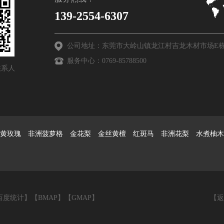
139-2554-6307
公司地址：东莞市大岭山镇龙江村吉龙木材市场E栋2
服务中心：0769-85788500
联系人
黄玫瑰 非洲菠萝格 金花梨 金丝黄檀 红斑马 非洲花梨 水煮柚木
百度统计
】【
BMAP
】【
GMAP
】
【
返