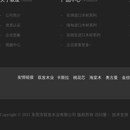
/ About
/ Products
-
公司简介
-
非洲进口木材系列
-
资质认证
-
缅甸进口木材系列
-
企业形象
-
东南亚进口木材系列
-
视频中心
-
点击查看更多+
友情链接
双发木业
卡斯拉 桃花芯 海棠木 奥古曼 金丝
Copyright © 2021 东莞市双发木业有限公司 版权所有 访问量：
技术支持