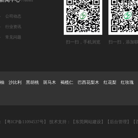
/ News
-
公司动态
-
行业资讯
-
常见问题
扫一扫，手机浏览
扫一扫，添加
柚 沙比利 黑胡桃 斑马木 褐榄仁 巴西花梨木 红花梨 红玫瑰 
：【
粤ICP备11094537号
】 技术支持：
【东莞网站建设】
【
后台管理
】【