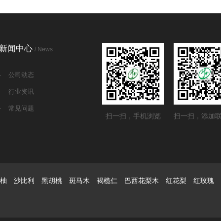
新闻中心
/ News
-
公司动态
-
行业资讯
-
常见问题
扫一扫，手机浏览
扫一扫，添加
柚 沙比利 黑胡桃 斑马木 褐榄仁 巴西花梨木 红花梨 红玫瑰 