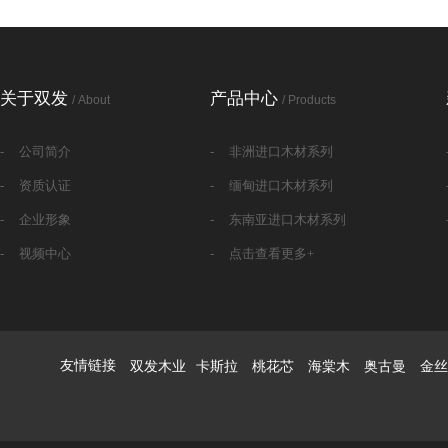
关于双发
产品中心
/ About
/ Products
-
公司简介
-
非洲进口木材系列
-
资质认证
-
缅甸进口木材系列
-
企业形象
-
东南亚进口木材系列
-
视频中心
-
点击查看更多+
友情链接
双发木业
卡斯拉 桃花芯 海棠木 奥古曼 金丝